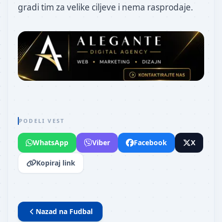
gradi tim za velike ciljeve i nema rasprodaje.
PODELI VEST
WhatsApp
Viber
Facebook
X
Kopiraj link
Nazad na
Fudbal