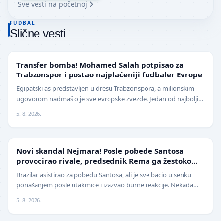
Sve vesti na početnoj
FUDBAL
Slične vesti
TRANSFERI
Transfer bomba! Mohamed Salah potpisao za
Trabzonspor i postao najplaćeniji fudbaler Evrope
Egipatski as predstavljen u dresu Trabzonspora, a milionskim
ugovorom nadmašio je sve evropske zvezde. Jedan od najboljih
fudbalera današnjice, Mohamed Salah, z…
5. 8. 2026.
FUDBAL
Novi skandal Nejmara! Posle pobede Santosa
provocirao rivale, predsednik Rema ga žestoko
isprozivao: "Bitanga i klovn!" (VIDEO)
Brazilac asistirao za pobedu Santosa, ali je sve bacio u senku
ponašanjem posle utakmice i izazvao burne reakcije. Nekada
jedan od najboljih fudbalera sveta, Ne…
5. 8. 2026.