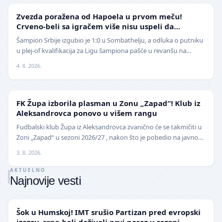
LIGA ŠAMPIONA
Zvezda poražena od Hapoela u prvom meču!
Crveno-beli sa igračem više nisu uspeli da
izbegnu poraz
Šampion Srbije izgubio je 1:0 u Sombathelju, a odluka o putniku
u plej-of kvalifikacija za Ligu šampiona pašće u revanšu na
stadionu "Rajko Mitić". Fudbaleri Cr…
4. 8. 2026.
NIŽE LIGE
FK Župa izborila plasman u Zonu „Zapad“! Klub iz
Aleksandrovca ponovo u višem rangu
Fudbalski klub Župa iz Aleksandrovca zvanično će se takmičiti u
Zoni „Zapad“ u sezoni 2026/27 , nakon što je pobedio na javnom
pozivu za popunu upražnjenog mest…
3. 8. 2026.
AKTUELNO
Najnovije vesti
SUPERLIGA
Šok u Humskoj! IMT srušio Partizan pred evropski