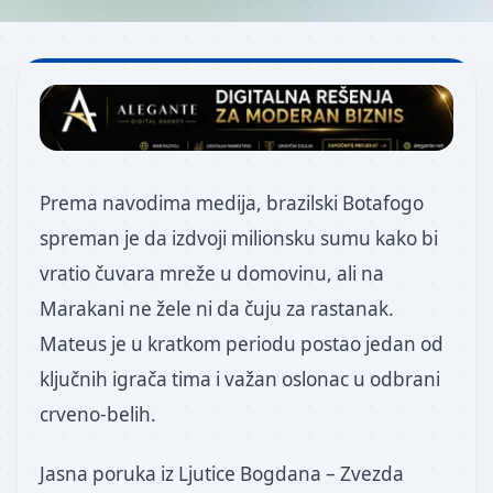
Prema navodima medija, brazilski Botafogo
spreman je da izdvoji milionsku sumu kako bi
vratio čuvara mreže u domovinu, ali na
Marakani ne žele ni da čuju za rastanak.
Mateus je u kratkom periodu postao jedan od
ključnih igrača tima i važan oslonac u odbrani
crveno-belih.
Jasna poruka iz Ljutice Bogdana – Zvezda