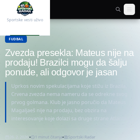
Sportske vesti uživo
Početna
Fudbal
FUDBAL
Zvezda presekla: Mateus nije na
prodaju! Brazilci mogu da šalju
ponude, ali odgovor je jasan
Uprkos novim spekulacijama koje stižu iz Brazila,
Crvena zvezda nema nameru da se odrekne svog
prvog golmana. Klub je jasno poručio da Mateus
Magaljaeš nije na prodaju, bez obzira na
interesovanje koje dolazi sa druge strane Atlantika.
26. 2. 2026.
1
minut
čitanja
Sportski Radar