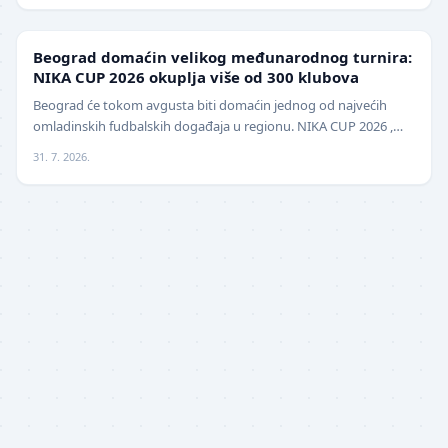
LOKAL
Beograd domaćin velikog međunarodnog turnira:
NIKA CUP 2026 okuplja više od 300 klubova
Beograd će tokom avgusta biti domaćin jednog od najvećih
omladinskih fudbalskih događaja u regionu. NIKA CUP 2026 ,
međunarodni turnir za mlade fudbalere, održa…
31. 7. 2026.