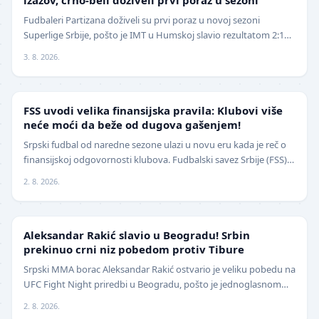
izazov, crno-beli doživeli prvi poraz u sezoni
Fudbaleri Partizana doživeli su prvi poraz u novoj sezoni
Superlige Srbije, pošto je IMT u Humskoj slavio rezultatom 2:1
(0:0) u meču trećeg kola. Crno-beli su…
3. 8. 2026.
FUDBAL
FSS uvodi velika finansijska pravila: Klubovi više
neće moći da beže od dugova gašenjem!
Srpski fudbal od naredne sezone ulazi u novu eru kada je reč o
finansijskoj odgovornosti klubova. Fudbalski savez Srbije (FSS)
usvojio je značajne izmene pravil…
2. 8. 2026.
UFC
Aleksandar Rakić slavio u Beogradu! Srbin
prekinuo crni niz pobedom protiv Tibure
Srpski MMA borac Aleksandar Rakić ostvario je veliku pobedu na
UFC Fight Night priredbi u Beogradu, pošto je jednoglasnom
odlukom sudija savladao iskusnog Polja…
2. 8. 2026.