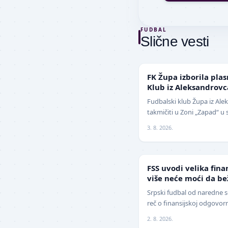
FUDBAL
Slične vesti
NIŽE LIGE
FK Župa izborila pla
Klub iz Aleksandrov
Fudbalski klub Župa iz Ale
takmičiti u Zoni „Zapad“ u 
pobedio na javnom poziv
3. 8. 2026.
FUDBAL
FSS uvodi velika fina
više neće moći da b
Srpski fudbal od naredne s
reč o finansijskoj odgovor
Srbije (FSS) usvojio je zna
2. 8. 2026.