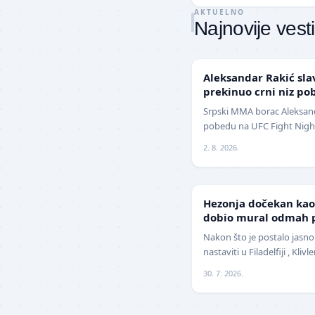
AKTUELNO
Najnovije vesti
UFC
Aleksandar Rakić sla
prekinuo crni niz po
Srpski MMA borac Aleksanda
pobedu na UFC Fight Night
jednoglasnom odlukom sud
2. 8. 2026.
NBA
Hezonja dočekan kao 
dobio mural odmah p
Nakon što je postalo jasno
nastaviti u Filadelfiji , Kli
pojačanje na spoljnim poz
30. 7. 2026.