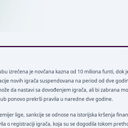
u izrečena je novčana kazna od 10 miliona funti, dok j
acije novih igrača suspendovana na period od dve godin
može da nastavi sa dovođenjem igrača, ali bi zabrana mo
lub ponovo prekrši pravila u naredne dve godine.
mijer lige, sankcije se odnose na istorijska kršenja finan
vila o registraciji igrača, koja su se dogodila tokom pret