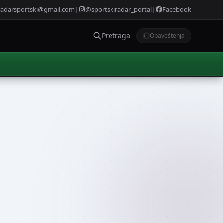
radarsportski@gmail.com
|
@sportskiradar_portal
|
Facebook
Pretraga
Obaveštenja