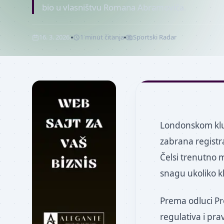
bio u vlasništvu Romana Abramoviča.
16. 3. 2026.
1
minut
čitanja
Sportski Radar
Londonskom klub
zabrana registr
Čelsi trenutno 
snagu ukoliko k
Prema odluci Pre
regulativa i pra