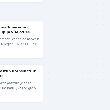
g međunarodnog
uplja više od 300
domaćin jednog od najvećih
a u regionu. NIKA CUP 2026
udbalere, održa…
stup u Sinsinatiju:
e!
ović potvrdio je da će
insinatiju , koji se igra od
opštio pu…