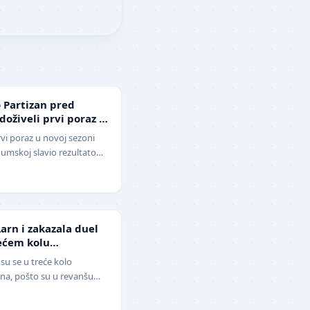
 Partizan pred
 doživeli prvi poraz u
rvi poraz u novoj sezoni
 Humskoj slavio rezultatom
o-beli su…
arn i zakazala duel
ećem kolu
piona
 su se u treće kolo
ona, pošto su u revanšu
Mitić" ubedljivo sav…