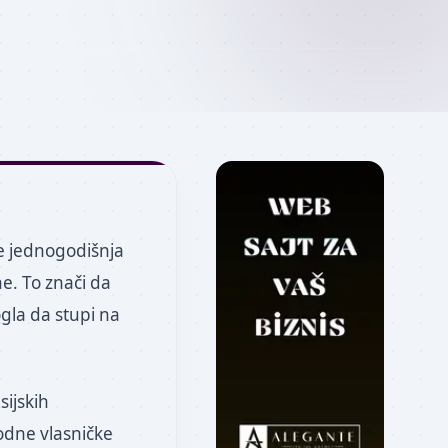
e jednogodišnja
e. To znači da
gla da stupi na
sijskih
hodne vlasničke