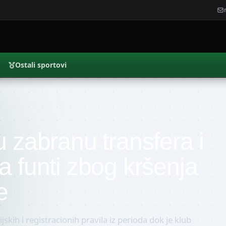
Ostali sportovi
 zabranu transfera i
a funti zbog kršenja
e
ijskih i registracionih pravila iz perioda dok je klub