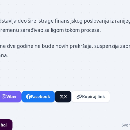
.
tavlja deo šire istrage finansijskog poslovanja iz ranije
vremenu sarađivao sa ligom tokom procesa.
ne dve godine ne bude novih prekršaja, suspenzija zab
ana.
Viber
Facebook
X
Kopiraj link
bal
Sve 