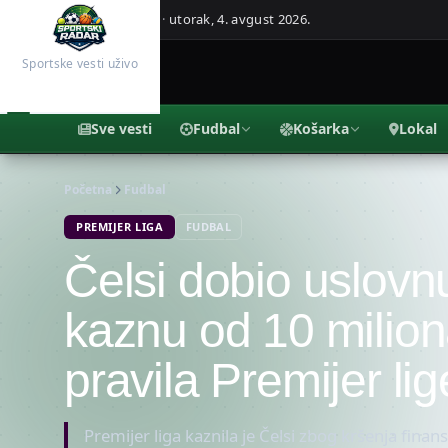
Beograd, Srbija ·
utorak, 4. avgust 2026.
Sportske vesti uživo
Sve vesti
Fudbal
Košarka
Lokal
Početna
Fudbal
PREMIJER LIGA
FUDBAL
Čelsi dobio uslovnu
kaznu od 10 milion
pravila Premijer lig
Premijer liga kaznila je Čelsi zbog kršenja finans