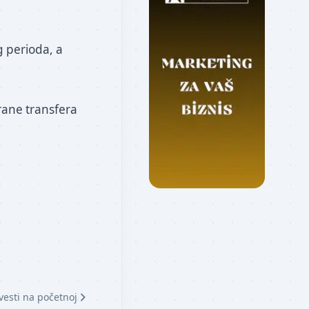
g perioda, a
rane transfera
vesti na početnoj