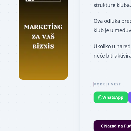
strukture kluba
Ova odluka preds
klub je u među
Ukoliko u nared
neće biti aktivir
PODELI VEST
WhatsApp
Nazad na
Fud