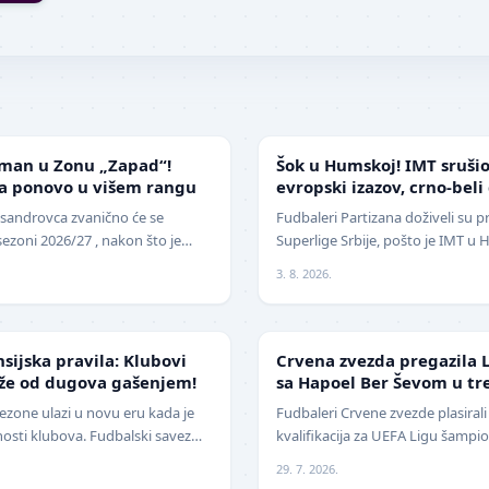
SUPERLIGA
sman u Zonu „Zapad“!
Šok u Humskoj! IMT srušio
ca ponovo u višem rangu
evropski izazov, crno-beli
sezoni
ksandrovca zvanično će se
Fudbaleri Partizana doživeli su p
sezoni 2026/27 , nakon što je
Superlige Srbije, pošto je IMT u
u za popunu upražnjenog mest…
2:1 (0:0) u meču trećeg kola. Crn
3. 8. 2026.
LIGA ŠAMPIONA
nsijska pravila: Klubovi
Crvena zvezda pregazila L
eže od dugova gašenjem!
sa Hapoel Ber Ševom u tr
kvalifikacija za Ligu šam
ezone ulazi u novu eru kada je
Fudbaleri Crvene zvezde plasirali
nosti klubova. Fudbalski savez
kvalifikacija za UEFA Ligu šampi
čajne izmene pravil…
druge runde na stadionu "Rajko 
29. 7. 2026.