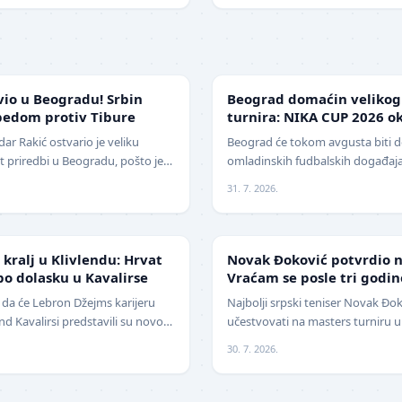
LOKAL
vio u Beogradu! Srbin
Beograd domaćin veliko
bedom protiv Tibure
turnira: NIKA CUP 2026 ok
klubova
r Rakić ostvario je veliku
Beograd će tokom avgusta biti 
 priredbi u Beogradu, pošto je
omladinskih fudbalskih događaj
ija savladao iskusnog Polja…
, međunarodni turnir za mlade f
31. 7. 2026.
TENIS
kralj u Klivlendu: Hrvat
Novak Đoković potvrdio na
o dolasku u Kavalirse
Vraćam se posle tri godin
 da će Lebron Džejms karijeru
Najbolji srpski teniser Novak Đok
vlend Kavalirsi predstavili su novo
učestvovati na masters turniru u S
icijama. Hrvat…
13. avgusta . Đoković je vest sa
30. 7. 2026.