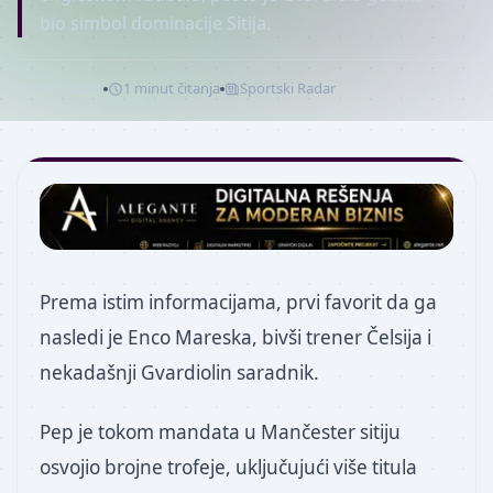
bio simbol dominacije Sitija.
18. 5. 2026.
1
minut
čitanja
Sportski Radar
Prema istim informacijama, prvi favorit da ga
nasledi je Enco Mareska, bivši trener Čelsija i
nekadašnji Gvardiolin saradnik.
Pep je tokom mandata u Mančester sitiju
osvojio brojne trofeje, uključujući više titula