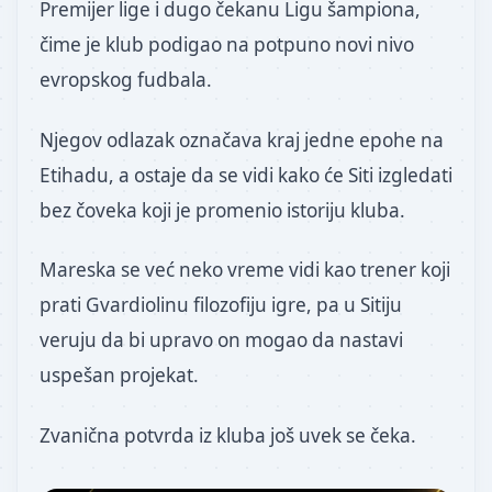
Premijer lige i dugo čekanu Ligu šampiona,
čime je klub podigao na potpuno novi nivo
evropskog fudbala.
Njegov odlazak označava kraj jedne epohe na
Etihadu, a ostaje da se vidi kako će Siti izgledati
bez čoveka koji je promenio istoriju kluba.
Mareska se već neko vreme vidi kao trener koji
prati Gvardiolinu filozofiju igre, pa u Sitiju
veruju da bi upravo on mogao da nastavi
uspešan projekat.
Zvanična potvrda iz kluba još uvek se čeka.