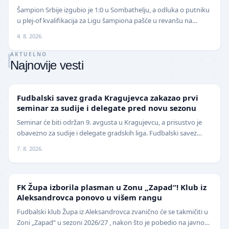
izbegnu poraz
Šampion Srbije izgubio je 1:0 u Sombathelju, a odluka o putniku
u plej-of kvalifikacija za Ligu šampiona pašće u revanšu na
stadionu "Rajko Mitić". Fudbaleri Cr…
4. 8. 2026.
AKTUELNO
Najnovije vesti
LOKAL
Fudbalski savez grada Kragujevca zakazao prvi
seminar za sudije i delegate pred novu sezonu
Seminar će biti održan 9. avgusta u Kragujevcu, a prisustvo je
obavezno za sudije i delegate gradskih liga. Fudbalski savez
grada Kragujevca objavio je da će pr…
7. 8. 2026.
NIŽE LIGE
FK Župa izborila plasman u Zonu „Zapad“! Klub iz
Aleksandrovca ponovo u višem rangu
Fudbalski klub Župa iz Aleksandrovca zvanično će se takmičiti u
Zoni „Zapad“ u sezoni 2026/27 , nakon što je pobedio na javnom