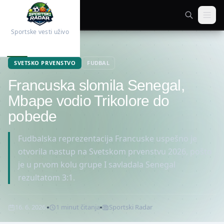
Sportske vesti uživo
Početna
Fudbal
SVETSKO PRVENSTVO
FUDBAL
Francuska slomila Senegal,
Mbape vodio Trikolore do
pobede
Fudbalska reprezentacija Francuske uspešno je
otvorila nastup na Svetskom prvenstvu 2026, pošto
je u prvom kolu grupe I savladala Senegal
rezultatom 3:1.
16. 6. 2026.
1
minut
čitanja
Sportski Radar