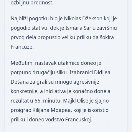
ozbiljnu prednost.
Najbliži pogotku bio je Nikolas Džekson koji je
pogodio stativu, dok je Ismaila Sar u završnici
prvog dela propustio veliku priliku da šokira
Francuze.
Međutim, nastavak utakmice doneo je
potpuno drugačiju sliku. Izabranici Didijea
Dešana zaigrali su mnogo agresivnije i
konkretnije, a inicijativa je konačno donela
rezultat u 66. minutu. Majkl Olise je sjajno
proigrao Kilijana Mbapea, koji je iskoristio
priliku i doneo vođstvo Francuskoj.