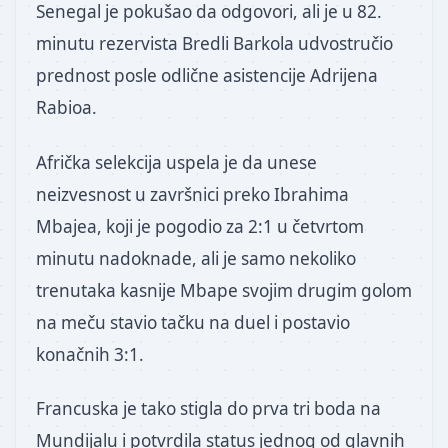
Senegal je pokušao da odgovori, ali je u 82.
minutu rezervista Bredli Barkola udvostručio
prednost posle odlične asistencije Adrijena
Rabioa.
Afrička selekcija uspela je da unese
neizvesnost u završnici preko Ibrahima
Mbajea, koji je pogodio za 2:1 u četvrtom
minutu nadoknade, ali je samo nekoliko
trenutaka kasnije Mbape svojim drugim golom
na meču stavio tačku na duel i postavio
konačnih 3:1.
Francuska je tako stigla do prva tri boda na
Mundijalu i potvrdila status jednog od glavnih