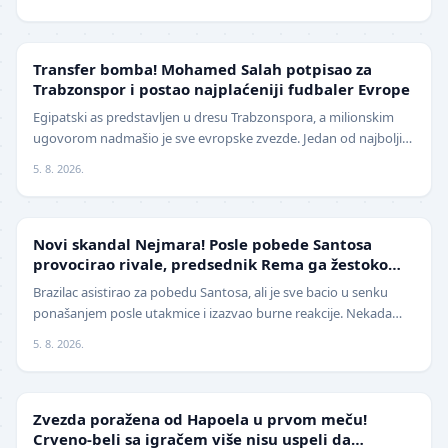
TRANSFERI
Transfer bomba! Mohamed Salah potpisao za
Trabzonspor i postao najplaćeniji fudbaler Evrope
Egipatski as predstavljen u dresu Trabzonspora, a milionskim
ugovorom nadmašio je sve evropske zvezde. Jedan od najboljih
fudbalera današnjice, Mohamed Salah, z…
5. 8. 2026.
FUDBAL
Novi skandal Nejmara! Posle pobede Santosa
provocirao rivale, predsednik Rema ga žestoko
isprozivao: "Bitanga i klovn!" (VIDEO)
Brazilac asistirao za pobedu Santosa, ali je sve bacio u senku
ponašanjem posle utakmice i izazvao burne reakcije. Nekada
jedan od najboljih fudbalera sveta, Ne…
5. 8. 2026.
LIGA ŠAMPIONA
Zvezda poražena od Hapoela u prvom meču!
Crveno-beli sa igračem više nisu uspeli da