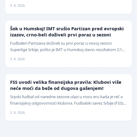
pozivu za popunu upražnjenog mest…
3. 8. 2026.
SUPERLIGA
Šok u Humskoj! IMT srušio Partizan pred evropski
izazov, crno-beli doživeli prvi poraz u sezoni
Fudbaleri Partizana doživeli su prvi poraz u novoj sezoni
Superlige Srbije, pošto je IMT u Humskoj slavio rezultatom 2:1
(0:0) u meču trećeg kola. Crno-beli su…
3. 8. 2026.
FUDBAL
FSS uvodi velika finansijska pravila: Klubovi više
neće moći da beže od dugova gašenjem!
Srpski fudbal od naredne sezone ulazi u novu eru kada je reč o
finansijskoj odgovornosti klubova. Fudbalski savez Srbije (FSS)
usvojio je značajne izmene pravil…
2. 8. 2026.