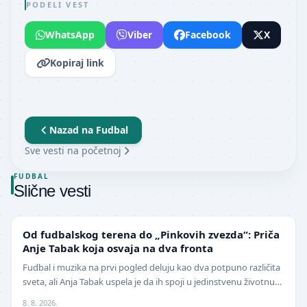
PODELI VEST
WhatsApp
Viber
Facebook
X
Kopiraj link
Nazad na
Fudbal
Sve vesti na početnoj
FUDBAL
Slične vesti
NIŽE LIGE
Od fudbalskog terena do „Pinkovih zvezda“: Priča
Anje Tabak koja osvaja na dva fronta
Fudbal i muzika na prvi pogled deluju kao dva potpuno različita
sveta, ali Anja Tabak uspela je da ih spoji u jedinstvenu životnu
priču. Fudbalerka ŽFK Fruška G…
8. 8. 2026.