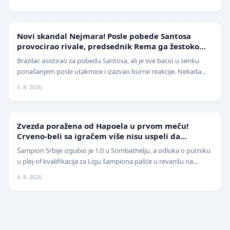
FUDBAL
Novi skandal Nejmara! Posle pobede Santosa
provocirao rivale, predsednik Rema ga žestoko
isprozivao: "Bitanga i klovn!" (VIDEO)
Brazilac asistirao za pobedu Santosa, ali je sve bacio u senku
ponašanjem posle utakmice i izazvao burne reakcije. Nekada
jedan od najboljih fudbalera sveta, Ne…
5. 8. 2026.
LIGA ŠAMPIONA
Zvezda poražena od Hapoela u prvom meču!
Crveno-beli sa igračem više nisu uspeli da
izbegnu poraz
Šampion Srbije izgubio je 1:0 u Sombathelju, a odluka o putniku
u plej-of kvalifikacija za Ligu šampiona pašće u revanšu na
stadionu "Rajko Mitić". Fudbaleri Cr…
4. 8. 2026.