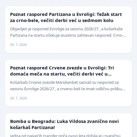
EVROLIGA
Poznat raspored Partizana u Evroligi: Težak start
za crno-bele, večiti derbi već u sedmom kolu
Objavljen je raspored Evrolige za sezonu 2026/27 , a košarkaše
Partizana na startu očekuje izuzetno zahtevan raspored. Crno-
beli sezonu otvaraju 25. septembra p…
28. 7. 2026.
EVROLIGA
Poznat raspored Crvene zvezde u Evroligi: Tri
domaća meča na startu, večiti derbi već u
oktobru
Košarkaši Crvene zvezde Meridianbet saznali su raspored za
sezonu Evrolige 2026/27 , a crveno-beli će imati odličnu priliku
da sezonu otvore na najbolji mogući…
28. 7. 2026.
KOŠARKA
Bomba u Beogradu: Luka Vildosa zvanično novi
košarkaš Partizana!
Jedna od najvećih transfer priča ovog leta dobila je i zvaničnu