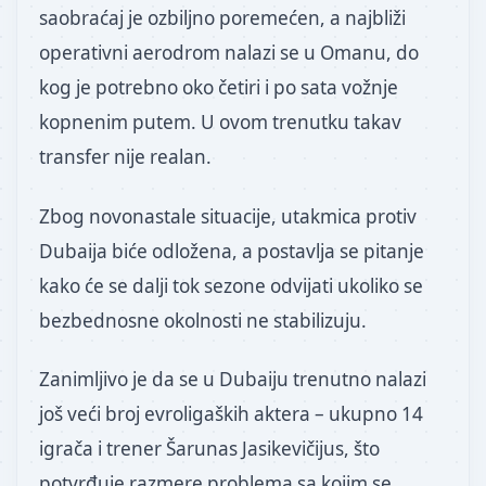
saobraćaj je ozbiljno poremećen, a najbliži
operativni aerodrom nalazi se u Omanu, do
kog je potrebno oko četiri i po sata vožnje
kopnenim putem. U ovom trenutku takav
transfer nije realan.
Zbog novonastale situacije, utakmica protiv
Dubaija biće odložena, a postavlja se pitanje
kako će se dalji tok sezone odvijati ukoliko se
bezbednosne okolnosti ne stabilizuju.
Zanimljivo je da se u Dubaiju trenutno nalazi
još veći broj evroligaških aktera – ukupno 14
igrača i trener Šarunas Jasikevičijus, što
potvrđuje razmere problema sa kojim se