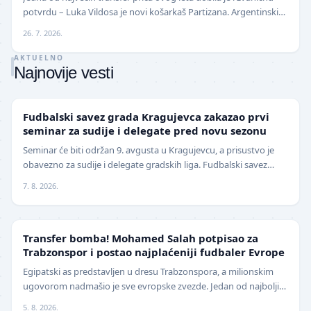
potvrdu – Luka Vildosa je novi košarkaš Partizana. Argentinski
reprezentativac i bivši plejmejke…
26. 7. 2026.
AKTUELNO
Najnovije vesti
LOKAL
Fudbalski savez grada Kragujevca zakazao prvi
seminar za sudije i delegate pred novu sezonu
Seminar će biti održan 9. avgusta u Kragujevcu, a prisustvo je
obavezno za sudije i delegate gradskih liga. Fudbalski savez
grada Kragujevca objavio je da će pr…
7. 8. 2026.
TRANSFERI
Transfer bomba! Mohamed Salah potpisao za
Trabzonspor i postao najplaćeniji fudbaler Evrope
Egipatski as predstavljen u dresu Trabzonspora, a milionskim
ugovorom nadmašio je sve evropske zvezde. Jedan od najboljih
fudbalera današnjice, Mohamed Salah, z…
5. 8. 2026.