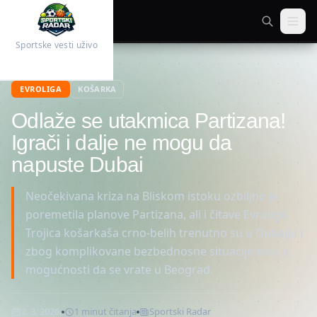
Sportske vesti uživo
Početna
Košarka
EVROLIGA
KOŠARKA
Odlaže se utakmica Partizana!
Igrači i dalje ne mogu da
napuste Dubai
Neočekivana kriza na Bliskom istoku ozbiljno je
poremetila planove Partizana, ali i čitave Evrolige.
Trojica košarkaša crno-belih trenutno su u Dubaiju i
zbog komplikovane bezbednosne situacije nisu u
mogućnosti da se vrate u Beograd.
2. 3. 2026.
1
minut
čitanja
Sportski Radar