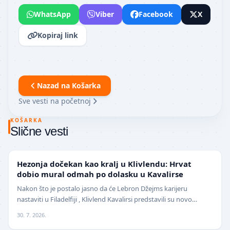
WhatsApp
Viber
Facebook
X
Kopiraj link
Nazad na
Košarka
Sve vesti na početnoj
KOŠARKA
Slične vesti
NBA
Hezonja dočekan kao kralj u Klivlendu: Hrvat
dobio mural odmah po dolasku u Kavalirse
Nakon što je postalo jasno da će Lebron Džejms karijeru
nastaviti u Filadelfiji , Klivlend Kavalirsi predstavili su novo
pojačanje na spoljnim pozicijama. Hrvat…
30. 7. 2026.