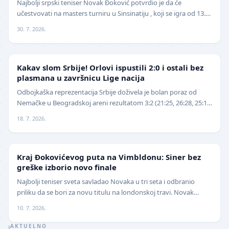
Najbolji srpski teniser Novak Đoković potvrdio je da će
učestvovati na masters turniru u Sinsinatiju , koji se igra od 13.
avgusta . Đoković je vest saopštio pu…
30. 7. 2026.
ODBOJKA
Kakav slom Srbije! Orlovi ispustili 2:0 i ostali bez
plasmana u završnicu Lige nacija
Odbojkaška reprezentacija Srbije doživela je bolan poraz od
Nemačke u Beogradskoj areni rezultatom 3:2 (21:25, 26:28, 25:16,
25:18, 15:13), nakon što je imala v…
18. 7. 2026.
TENIS
Kraj Đokovićevog puta na Vimbldonu: Siner bez
greške izborio novo finale
Najbolji teniser sveta savladao Novaka u tri seta i odbranio
priliku da se bori za novu titulu na londonskoj travi. Novak
Đoković završio je ovogodišnje učešće…
10. 7. 2026.
AKTUELNO