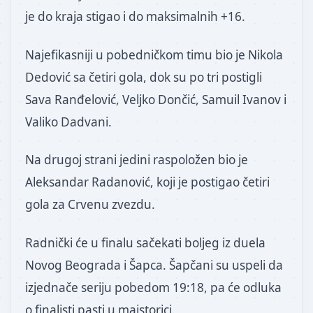
je do kraja stigao i do maksimalnih +16.
Najefikasniji u pobedničkom timu bio je Nikola
Dedović sa četiri gola, dok su po tri postigli
Sava Ranđelović, Veljko Dončić, Samuil Ivanov i
Valiko Dadvani.
Na drugoj strani jedini raspoložen bio je
Aleksandar Radanović, koji je postigao četiri
gola za Crvenu zvezdu.
Radnički će u finalu sačekati boljeg iz duela
Novog Beograda i Šapca. Šapčani su uspeli da
izjednače seriju pobedom 19:18, pa će odluka
o finalisti pasti u majstorici.