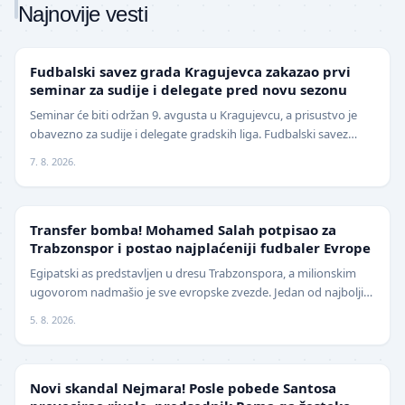
Najnovije vesti
LOKAL
Fudbalski savez grada Kragujevca zakazao prvi
seminar za sudije i delegate pred novu sezonu
Seminar će biti održan 9. avgusta u Kragujevcu, a prisustvo je
obavezno za sudije i delegate gradskih liga. Fudbalski savez
grada Kragujevca objavio je da će pr…
7. 8. 2026.
TRANSFERI
Transfer bomba! Mohamed Salah potpisao za
Trabzonspor i postao najplaćeniji fudbaler Evrope
Egipatski as predstavljen u dresu Trabzonspora, a milionskim
ugovorom nadmašio je sve evropske zvezde. Jedan od najboljih
fudbalera današnjice, Mohamed Salah, z…
5. 8. 2026.
FUDBAL
Novi skandal Nejmara! Posle pobede Santosa