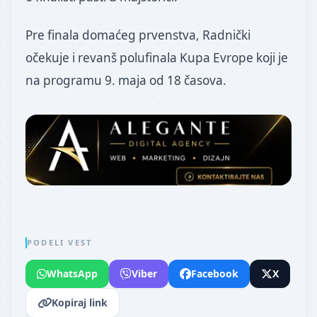
Pre finala domaćeg prvenstva, Radnički
očekuje i revanš polufinala Kupa Evrope koji je
na programu 9. maja od 18 časova.
PODELI VEST
WhatsApp
Viber
Facebook
X
Kopiraj link