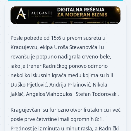
Posle pobede od 15:6 u prvom susretu u
Kragujevcu, ekipa Uroša Stevanovića i u
revanšu je potpuno nadigrala crveno-bele,
iako je trener Radničkog ponovo odmorio
nekoliko iskusnih igrača među kojima su bili
Duško Pijetlović, Andrija Prlainović, Nikola
Jakšić, Angelos Vlahopulos i Stefan Todorovski.
Kragujevčani su furiozno otvorili utakmicu i već
posle prve četvrtine imali ogromnih 8:1.
Prednost je iz minuta u minut rasla, a Radnički