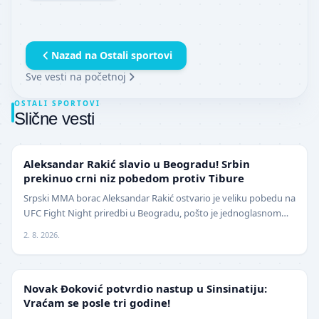
Nazad na
Ostali sportovi
Sve vesti na početnoj
OSTALI SPORTOVI
Slične vesti
UFC
Aleksandar Rakić slavio u Beogradu! Srbin
prekinuo crni niz pobedom protiv Tibure
Srpski MMA borac Aleksandar Rakić ostvario je veliku pobedu na
UFC Fight Night priredbi u Beogradu, pošto je jednoglasnom
odlukom sudija savladao iskusnog Polja…
2. 8. 2026.
TENIS
Novak Đoković potvrdio nastup u Sinsinatiju:
Vraćam se posle tri godine!