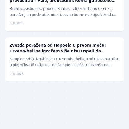
provocirao rivale, predsednik Rema ga žestoko
isprozivao: "Bitanga i klovn!" (VIDEO)
Brazilac asistirao za pobedu Santosa, ali je sve bacio u senku
ponašanjem posle utakmice i izazvao burne reakcije. Nekada
jedan od najboljih fudbalera sveta, Ne…
5. 8. 2026.
LIGA ŠAMPIONA
Zvezda poražena od Hapoela u prvom meču!
Crveno-beli sa igračem više nisu uspeli da
izbegnu poraz
Šampion Srbije izgubio je 1:0 u Sombathelju, a odluka o putniku
u plej-of kvalifikacija za Ligu šampiona pašće u revanšu na
stadionu "Rajko Mitić". Fudbaleri Cr…
4. 8. 2026.