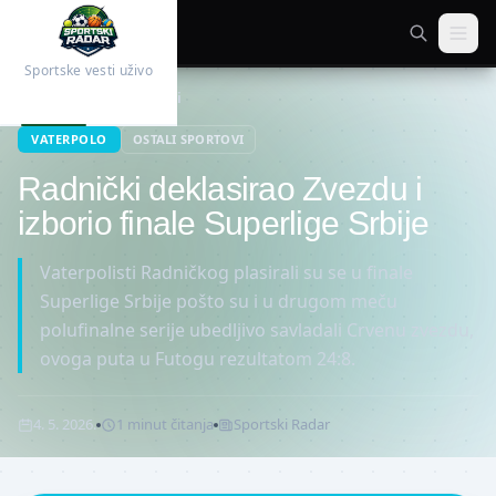
Sportske vesti uživo
Početna
Ostali sportovi
VATERPOLO
OSTALI SPORTOVI
Radnički deklasirao Zvezdu i
izborio finale Superlige Srbije
Vaterpolisti Radničkog plasirali su se u finale
Superlige Srbije pošto su i u drugom meču
polufinalne serije ubedljivo savladali Crvenu zvezdu,
ovoga puta u Futogu rezultatom 24:8.
4. 5. 2026.
1
minut
čitanja
Sportski Radar