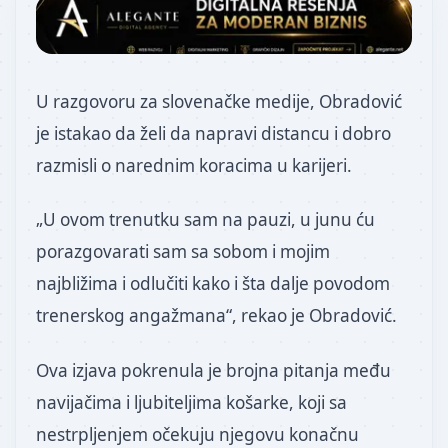
U razgovoru za slovenačke medije, Obradović
je istakao da želi da napravi distancu i dobro
razmisli o narednim koracima u karijeri.
„U ovom trenutku sam na pauzi, u junu ću
porazgovarati sam sa sobom i mojim
najbližima i odlučiti kako i šta dalje povodom
trenerskog angažmana“, rekao je Obradović.
Ova izjava pokrenula je brojna pitanja među
navijačima i ljubiteljima košarke, koji sa
nestrpljenjem očekuju njegovu konačnu