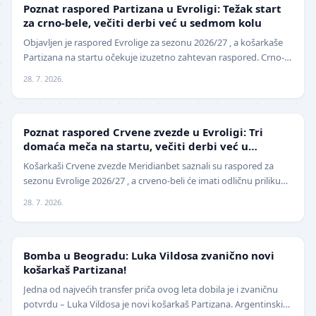
EVROLIGA
Poznat raspored Partizana u Evroligi: Težak start
za crno-bele, večiti derbi već u sedmom kolu
Objavljen je raspored Evrolige za sezonu 2026/27 , a košarkaše
Partizana na startu očekuje izuzetno zahtevan raspored. Crno-
beli sezonu otvaraju 25. septembra p…
28. 7. 2026.
EVROLIGA
Poznat raspored Crvene zvezde u Evroligi: Tri
domaća meča na startu, večiti derbi već u
oktobru
Košarkaši Crvene zvezde Meridianbet saznali su raspored za
sezonu Evrolige 2026/27 , a crveno-beli će imati odličnu priliku
da sezonu otvore na najbolji mogući…
28. 7. 2026.
KOŠARKA
Bomba u Beogradu: Luka Vildosa zvanično novi
košarkaš Partizana!
Jedna od najvećih transfer priča ovog leta dobila je i zvaničnu
potvrdu – Luka Vildosa je novi košarkaš Partizana. Argentinski