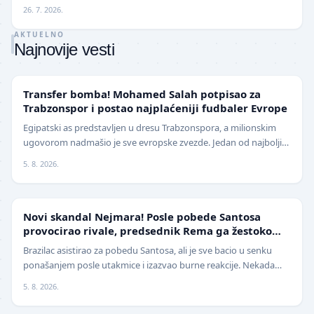
reprezentativac i bivši plejmejke…
26. 7. 2026.
AKTUELNO
Najnovije vesti
TRANSFERI
Transfer bomba! Mohamed Salah potpisao za
Trabzonspor i postao najplaćeniji fudbaler Evrope
Egipatski as predstavljen u dresu Trabzonspora, a milionskim
ugovorom nadmašio je sve evropske zvezde. Jedan od najboljih
fudbalera današnjice, Mohamed Salah, z…
5. 8. 2026.
FUDBAL
Novi skandal Nejmara! Posle pobede Santosa
provocirao rivale, predsednik Rema ga žestoko
isprozivao: "Bitanga i klovn!" (VIDEO)
Brazilac asistirao za pobedu Santosa, ali je sve bacio u senku
ponašanjem posle utakmice i izazvao burne reakcije. Nekada
jedan od najboljih fudbalera sveta, Ne…
5. 8. 2026.