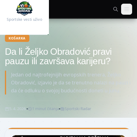
Sportske vesti uživo
Početna
Košarka
KOŠARKA
Da li Željko Obradović pravi
pauzu ili završava karijeru?
Jedan od najtrofejnijih evropskih trenera, Željko
Obradović, izjavio je da se trenutno nalazi na pauzi i
da će odluku o svojoj budućnosti doneti u junu.
5. 4. 2026.
1
minut
čitanja
Sportski Radar