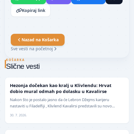
Kopiraj link
Nazad na
Košarka
Sve vesti na početnoj
KOŠARKA
Slične vesti
NBA
Hezonja dočekan kao kralj u Klivlendu: Hrvat
dobio mural odmah po dolasku u Kavalirse
Nakon što je postalo jasno da će Lebron Džejms karijeru
nastaviti u Filadelfiji , Klivlend Kavalirsi predstavili su novo
pojačanje na spoljnim pozicijama. Hrvat…
30. 7. 2026.