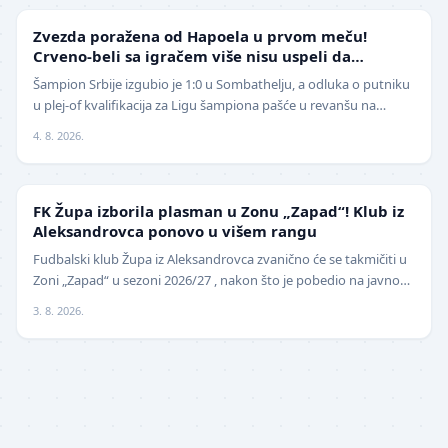
LIGA ŠAMPIONA
Zvezda poražena od Hapoela u prvom meču!
Crveno-beli sa igračem više nisu uspeli da
izbegnu poraz
Šampion Srbije izgubio je 1:0 u Sombathelju, a odluka o putniku
u plej-of kvalifikacija za Ligu šampiona pašće u revanšu na
stadionu "Rajko Mitić". Fudbaleri Cr…
4. 8. 2026.
NIŽE LIGE
FK Župa izborila plasman u Zonu „Zapad“! Klub iz
Aleksandrovca ponovo u višem rangu
Fudbalski klub Župa iz Aleksandrovca zvanično će se takmičiti u
Zoni „Zapad“ u sezoni 2026/27 , nakon što je pobedio na javnom
pozivu za popunu upražnjenog mest…
3. 8. 2026.