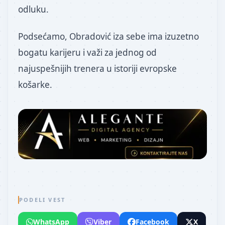
odluku.
Podsećamo, Obradović iza sebe ima izuzetno
bogatu karijeru i važi za jednog od
najuspešnijih trenera u istoriji evropske
košarke.
PODELI VEST
WhatsApp
Viber
Facebook
X